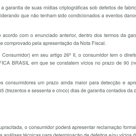
 garantia de suas mídias criptográficas sob defeitos de fabr
iderando que não tenham sido condicionados a eventos danos
de acordo com o enunciado anterior, dentro dos termos da gar
te comprovado pela apresentação da Nota Fiscal.
nsumidor) em seu artigo 26º II, o consumidor tem o direit
FICA BRASIL em que se constatem vícios no prazo de 90 (no
s consumidores um prazo ainda maior para detecção e apre
5 (trezentos e sessenta e cinco) dias de garantia contados da d
upracitada, o consumidor poderá apresentar reclamação form
a análises técnicas para determinação de defeitos e/ou vícios d